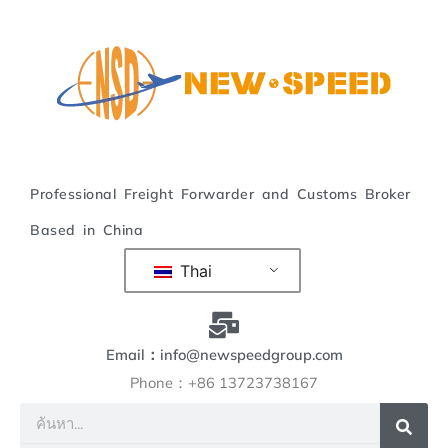
ข้าม
ไป
ที่
เนื้อหา
Professional Freight Forwarder and Customs Broker
Based in China
Thai
Email：info@newspeedgroup.com
Phone：+86 13723738167
ค้นหา